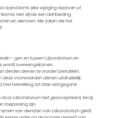
 stand komt, elke wijziging daarvan of
nkomst, niet zijnde een aanbieding.
ten en diensten: Alle zaken die het
d.
edin – gen en tussen Laboratorium en
ers wordt overeengekomen.
an derden dienen te worden betrokken.
 deze voorwaarden dienen uitdrukkelijk
nd met betrekking tot later aangegane
oor Laboratorium niet geaccepteerd, tenzij
 toepassing zijn.
afnemen van diensten van Laboratorium geldt
e eerste order op de hoogte gesteld van