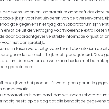
lle gegevens, waarvan Laboratorium aangeeft dat deze no
oodzakelijk zijn voor het uitvoeren van de overeenkomst, ti
odigde gegevens niet tijdig aan Laboratorium zijn verstr
 en/of de uit de vertraging voortvloeiende extra kosten t
e door Opdrachtgever verstrekte informatie onjuist of onvol
voor niet aansprakelijk.
komst in fasen wordt uitgevoerd, kan Laboratorium de ui
rafgaande fase schriftelijk heeft goedgekeurd. Deze goed
Laboratorium de keuze om de werkzaamheden met betrekki
ppen gefactureerd.
en afhankelijk van het product. Er wordt geen garantie gege
n compensatie.
oor Laboratorium is aanvaard, dan wel indien Laboratoriu
nodig heeft, op de dag dat alle benodigde gegevens of