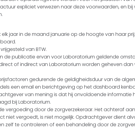
actuur expliciet verwezen naar deze voorwaarden, en bi
m.
k elk jaar in de maand januarie op de hoogte van haar pri
hboard.
n vrijgesteld van BTW.
e van de publicatie ervan voor Laboratorium geldende oms
 direct of indirect van Laboratorium worden geheven dan
stprijsfactoren gedurende de geldigheidsduur van de alge
dels een email en berichtgeving op het dashboard kenb
Opdrachtgever van mening is dat hij onvoldoende informati
aagd bij Laboratorium.
or de vergoeding door de zorgverzekeraar. Het achteraf a
niet vergoedt, is niet mogelijk. Opdrachtgever dient alv
d en zelf te controleren of een behandeling door de zorgv