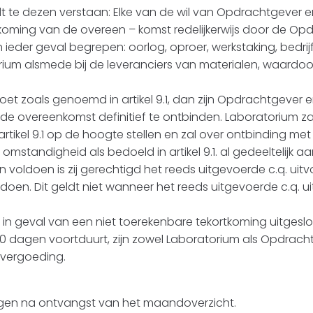
t te dezen verstaan: Elke van de wil van Opdrachtgever en
ing van de overeen – komst redelijkerwijs door de Opd
ieder geval begrepen: oorlog, oproer, werkstaking, bedrij
orium alsmede bij de leveranciers van materialen, waardo
doet zoals genoemd in artikel 9.1, dan zijn Opdrachtgever
de overeenkomst definitief te ontbinden. Laboratorium z
rtikel 9.1 op de hoogte stellen en zal over ontbinding m
 omstandigheid als bedoeld in artikel 9.1. al gedeeltelijk 
n voldoen is zij gerechtigd het reeds uitgevoerde c.q. uitv
en. Dit geldt niet wanneer het reeds uitgevoerde c.q. u
in geval van een niet toerekenbare tekortkoming uitgeslo
60 dagen voortduurt, zijn zowel Laboratorium als Opdrac
evergoeding.
dagen na ontvangst van het maandoverzicht.