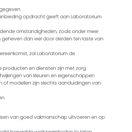
angegeven.
aanbieding opdracht geeft aan Laboratorium
 geldende omstandigheden, zoals onder meer
en geheven dan wel door derden ten laste van
vereenkomst, zal Laboratorium de
 producten en diensten zijn met zorg
 afwijkingen van kleuren en eigenschappen
en of modellen zijn slechts aanduidingen van
en.
 eisen van goed vakmanschap uitvoeren en op
t recht bepaalde werkzaamheden te laten