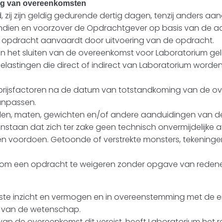
ming van overeenkomsten
end, zij zijn geldig gedurende dertig dagen, tenzij anders a
 indien en voorzover de Opdrachtgever op basis van de 
e opdracht aanvaardt door uitvoering van de opdracht.
e van het sluiten van de overeenkomst voor Laboratorium
belastingen die direct of indirect van Laboratorium word
stprijsfactoren na de datum van totstandkoming van de o
anpassen.
llen, maten, gewichten en/of andere aanduidingen van de
instaan dat zich ter zake geen technisch onvermijdelijke
ullen voordoen. Getoonde of verstrekte monsters, tekening
r om een opdracht te weigeren zonder opgave van reden
este inzicht en vermogen en in overeenstemming met de
 van de wetenschap.
 van de overeenkomst dit vereist, heeft Laboratorium he