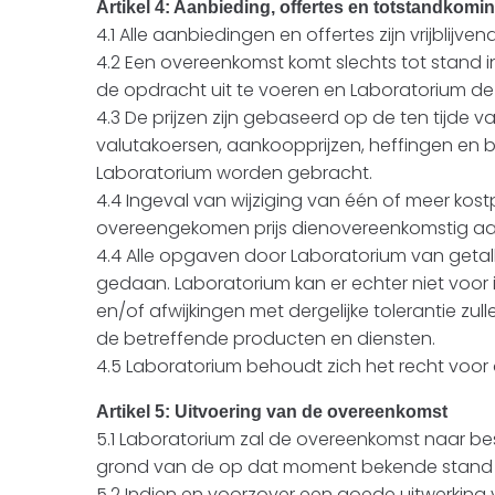
Artikel 4: Aanbieding, offertes en totstandko
4.1 Alle aanbiedingen en offertes zijn vrijblijv
4.2 Een overeenkomst komt slechts tot stand
de opdracht uit te voeren en Laboratorium d
4.3 De prijzen zijn gebaseerd op de ten tijd
valutakoersen, aankoopprijzen, heffingen en 
Laboratorium worden gebracht.
4.4 Ingeval van wijziging van één of meer ko
overeengekomen prijs dienovereenkomstig a
4.4 Alle opgaven door Laboratorium van geta
gedaan. Laboratorium kan er echter niet voor 
en/of afwijkingen met dergelijke tolerantie z
de betreffende producten en diensten.
4.5 Laboratorium behoudt zich het recht voo
Artikel 5: Uitvoering van de overeenkomst
5.1 Laboratorium zal de overeenkomst naar b
grond van de op dat moment bekende stand
5.2 Indien en voorzover een goede uitwerking