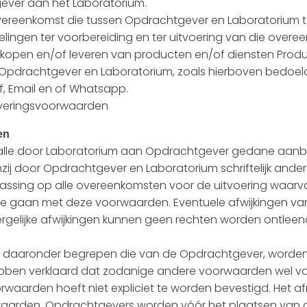
ever aan het Laboratorium.
ereenkomst die tussen Opdrachtgever en Laboratorium tot
lingen ter voorbereiding en ter uitvoering van die overee
rkopen en/of leveren van producten en/of diensten Produc
Opdrachtgever en Laboratorium, zoals hierboven bedoel
f, Email en of Whatsapp.
veringsvoorwaarden
en
 alle door Laboratorium aan Opdrachtgever gedane aanbi
ij door Opdrachtgever en Laboratorium schriftelijk and
assing op alle overeenkomsten voor de uitvoering waarv
e gaan met deze voorwaarden. Eventuele afwijkingen van
ergelijke afwijkingen kunnen geen rechten worden ontlee
 daaronder begrepen die van de Opdrachtgever, worden d
ebben verklaard dat zodanige andere voorwaarden wel van
waarden hoeft niet expliciet te worden bevestigd. Het 
waarden. Opdrachtgevers worden vóór het plaatsen van d