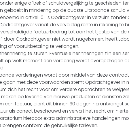
zonder enige aftrek of schuldvergelijking te geschieden 
 geboekt in mindering op de oudste uitstaande schuld 
genoemd in artikel 10.1 is Opdrachtgever in verzuim zonder d
Opdrachtgever vanaf de vervaldag rente in rekening te bre
erschuldigde factuurbedrag tot aan het tijdstip van de
el 10.1 door Opdrachtgever niet wordt nagekomen, heeft Lab
ng of vooruitbetaling te verlangen.
ngsherinnering te sturen. Eventuele herinneringen zijn een
 zelf op welk moment een vordering wordt overgedragen a
d.
enstaande vorderingen wordt door middel van deze contr
rd te gaan met deze voorwaarden stemt Opdrachtgever in 
torium zich het recht voor om verdere opdrachten te weige
aken op levering van nieuwe producten of diensten zolan
 een factuur, dient dit binnen 30 dagen na ontvangst schr
tuur als correct beschouwd en vervalt het recht om hier
ratorium hierdoor extra administratieve handelingen moe
te brengen conform de gebruikelijke tarieven.