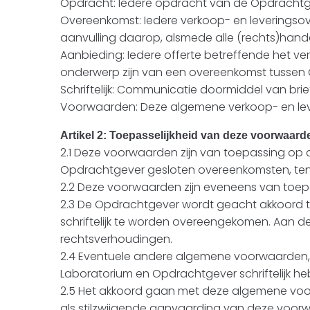
Opdracht: Iedere opdracht van de Opdrachtg
Overeenkomst: Iedere verkoop- en leveringsov
aanvulling daarop, alsmede alle (rechts)hande
Aanbieding: Iedere offerte betreffende het ve
onderwerp zijn van een overeenkomst tussen 
Schriftelijk: Communicatie doormiddel van brie
Voorwaarden: Deze algemene verkoop- en le
Artikel 2: Toepasselijkheid van deze voorwaard
2.1 Deze voorwaarden zijn van toepassing op
Opdrachtgever gesloten overeenkomsten, tenz
2.2 Deze voorwaarden zijn eveneens van toep
2.3 De Opdrachtgever wordt geacht akkoord t
schriftelijk te worden overeengekomen. Aan d
rechtsverhoudingen.
2.4 Eventuele andere algemene voorwaarden,
Laboratorium en Opdrachtgever schriftelijk h
2.5 Het akkoord gaan met deze algemene voor
als stilzwijgende aanvaarding van deze voor