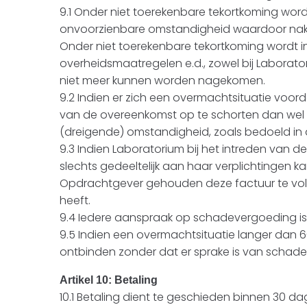
9.1 Onder niet toerekenbare tekortkoming word
onvoorzienbare omstandigheid waardoor nakom
Onder niet toerekenbare tekortkoming wordt in 
overheidsmaatregelen e.d., zowel bij Laborat
niet meer kunnen worden nagekomen.
9.2 Indien er zich een overmachtsituatie voor
van de overeenkomst op te schorten dan wel 
(dreigende) omstandigheid, zoals bedoeld in a
9.3 Indien Laboratorium bij het intreden van de
slechts gedeeltelijk aan haar verplichtingen ka
Opdrachtgever gehouden deze factuur te voldo
heeft.
9.4 Iedere aanspraak op schadevergoeding is 
9.5 Indien een overmachtsituatie langer dan 
ontbinden zonder dat er sprake is van schad
Artikel 10: Betaling
10.1 Betaling dient te geschieden binnen 30 