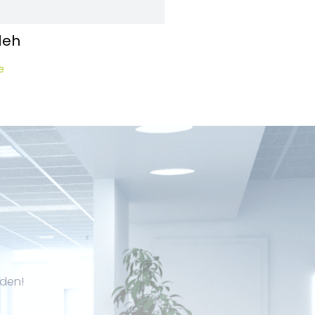
deh
e
eden!