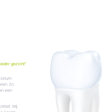
ieder gezicht”
torium
eren. Zo
en een
iteit. Wij