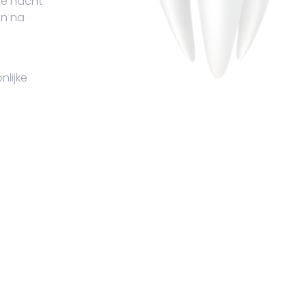
de nacht
en na
lijke