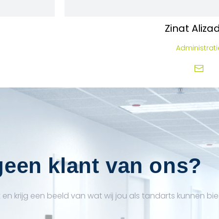
Zinat
Aliza
Administrati
een klant van ons?
en krijg een beeld van wat wij jou als tandarts kunnen bi