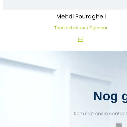
Mehdi
Pouragheli
Tandtechnieker / Eigenaar
Nog g
Kom met ons in contact 